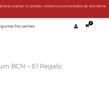
 deseas realizar un pedido, estaremos encantados de atenderte
eguntas frecuentes
ikum BCN – El Regalo