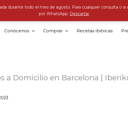
ada durante todo el mes de agosto. Para cualquier consulta o si
por WhatsApp.
Descartar
Conócenos
Comprar
Recetas Ibéricas
Pr
s a Domicilio en Barcelona | Iber
 2023