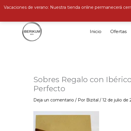
Vacaciones de verano: Nuestra tienda online permanecerá cerr
Ir
al
Inicio
Ofertas
contenido
Sobres Regalo con Ibérico
Perfecto
Deja un comentario
/ Por
Bizital
/
12 de julio de