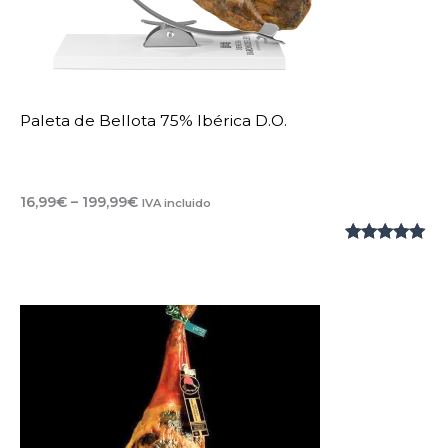
Paleta de Bellota 75% Ibérica D.O.
Rango
16,99
€
–
199,99
€
IVA incluido
de
precios:
Valorado
1
desde
16,99€
con
5.00
de
hasta
5 en base
199,99€
a
valoración
de un
cliente