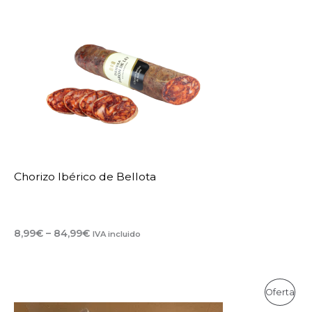
13,99€
hasta
114,99€
Chorizo Ibérico de Bellota
Rango
8,99
€
–
84,99
€
IVA incluido
de
precios:
desde
8,99€
Oferta
hasta
84,99€