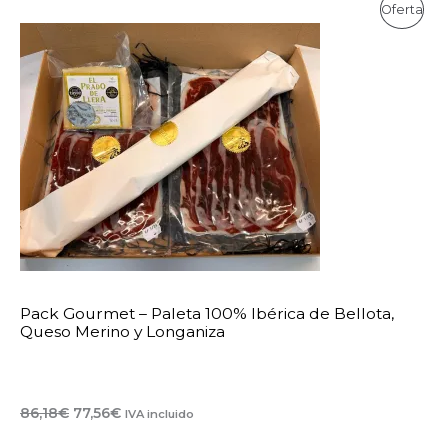
Oferta
Produc
En
Oferta
Pack Gourmet – Paleta 100% Ibérica de Bellota,
Queso Merino y Longaniza
El
El
86,18
€
77,56
€
IVA incluido
precio
precio
original
actual