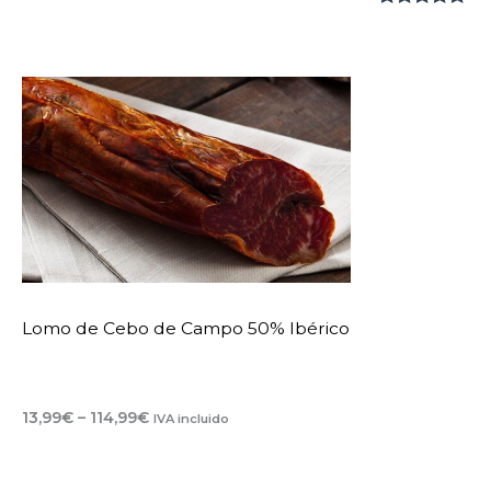
precios:
Valorado
1
desde
16,99€
con
5.00
de
hasta
5 en base
138,99€
a
valoración
de un
cliente
Lomo de Cebo de Campo 50% Ibérico
Rango
13,99
€
–
114,99
€
IVA incluido
de
precios:
desde