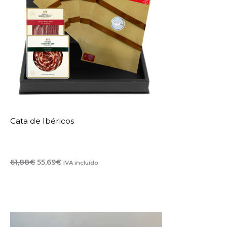
Cata de Ibéricos
El
El
61,88
€
55,69
€
IVA incluido
precio
precio
original
actual
era:
es:
61,88€.
55,69€.