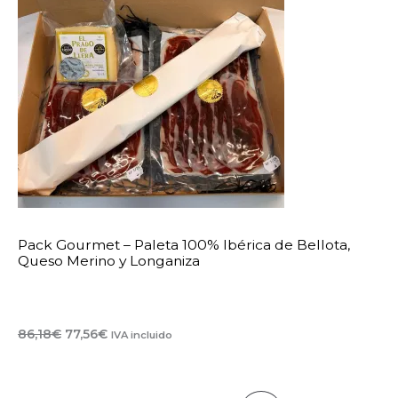
Produc
En
Oferta
Pack Gourmet – Paleta 100% Ibérica de Bellota,
Queso Merino y Longaniza
El
El
86,18
€
77,56
€
IVA incluido
precio
precio
original
actual
era:
es:
86,18€.
77,56€.