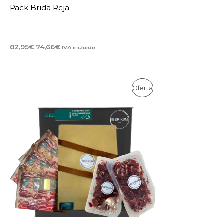
Pack Brida Roja
El
El
82,95
€
74,66
€
IVA incluido
precio
precio
original
actual
era:
es:
82,95€.
74,66€.
Oferta
Producto
En
Oferta