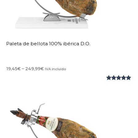
Paleta de bellota 100% ibérica D.O.
Rango
19,45
€
–
249,99
€
IVA incluido
de
precios:
Valorado
2
desde
19,45€
con
5.00
de
hasta
5 en base
249,99€
a
valoraciones
de clientes