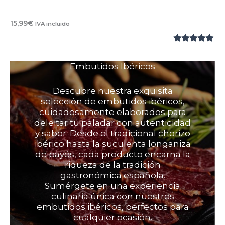
15,99
€
IVA incluido
Valorado
1
con
5.00
de
Embutidos Ibéricos
5 en base
a
valoración
Descubre nuestra exquisita
de un
selección de embutidos ibéricos,
cuidadosamente elaborados para
cliente
deleitar tu paladar con autenticidad
y sabor. Desde el tradicional chorizo
ibérico hasta la suculenta longaniza
de payés, cada producto encarna la
riqueza de la tradición
gastronómica española.
Sumérgete en una experiencia
culinaria única con nuestros
embutidos ibéricos, perfectos para
cualquier ocasión.