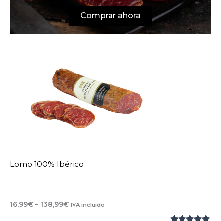
Comprar ahora
Lomo 100% Ibérico
Rango
16,99
€
–
138,99
€
IVA incluido
de