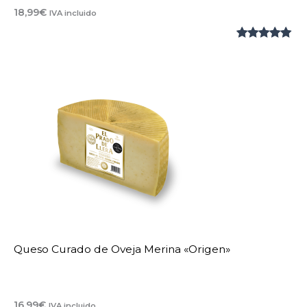
18,99
€
IVA incluido
Valorado
1
con
5.00
de
5 en base
a
valoración
de un
cliente
Queso Curado de Oveja Merina «Origen»
16,99
€
IVA incluido