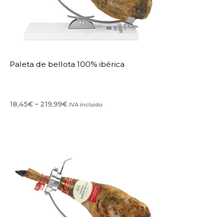
Paleta de bellota 100% ibérica
Rango
18,45
€
–
219,99
€
IVA incluido
de
precios:
desde
18,45€
hasta
219,99€