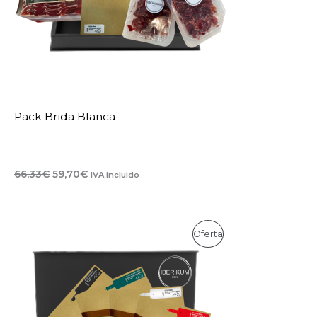
Pack Brida Blanca
El
El
66,33
€
59,70
€
IVA incluido
precio
precio
original
actual
era:
es:
66,33€.
59,70€.
Oferta
Producto
En
Oferta