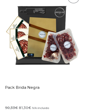
139,99€
Producto
En
Oferta
Pack Brida Negra
El
El
90,33
€
81,30
€
IVA incluido