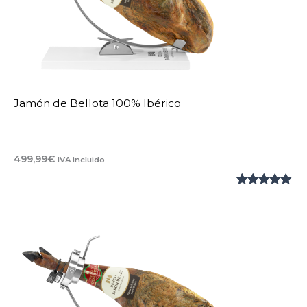
Jamón de Bellota 100% Ibérico
499,99
€
IVA incluido
Valorado
2
con
5.00
de
5 en base
a
valoraciones
de clientes