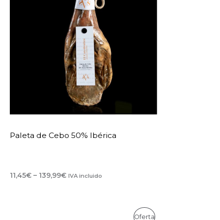
Paleta de Cebo 50% Ibérica
Rango
11,45
€
–
139,99
€
IVA incluido
de
precios:
desde
11,45€
Oferta
hasta