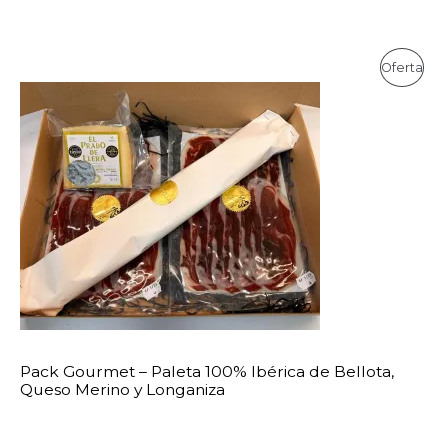
precio
precio
original
actual
era:
es:
90,33€.
81,30€.
Oferta
Produc
En
Oferta
Pack Gourmet – Paleta 100% Ibérica de Bellota,
Queso Merino y Longaniza