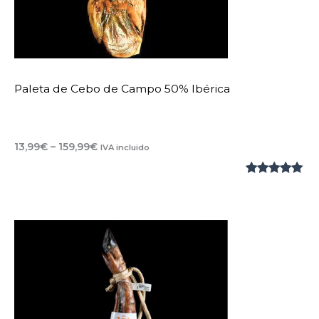
Paleta de Cebo de Campo 50% Ibérica
Rango
13,99
€
–
159,99
€
IVA incluido
de
precios:
Valorado
1
desde
13,99€
con
5.00
de
hasta
5 en base
159,99€
a
valoración
de un
cliente