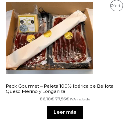
Pro
Oferta
En
Ofe
Pack Gourmet – Paleta 100% Ibérica de Bellota,
Queso Merino y Longaniza
El
El
86,18
€
77,56
€
IVA incluido
precio
precio
original
actual
Leer más
era:
es:
86,18€.
77,56€.