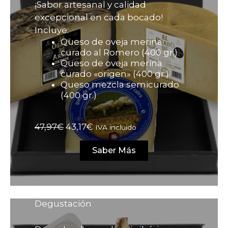
¡Sabor artesanal y calidad
excepcional en cada bocado!
Incluye:
Queso de oveja merina
curado al Romero (400 gr.)
Queso de oveja merina
curado «origen» (400 gr.)
Queso mezcla semicurado
(400 gr.)
El
El
47,97
€
43,17
€
IVA incluido
precio
precio
original
actual
Saber Más
era:
es:
47,97€.
43,17€.
Degustación