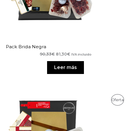
Pack Brida Negra
El
El
90,33
€
81,30
€
IVA incluido
precio
precio
original
actual
Leer más
era:
es:
90,33€.
81,30€.
Pro
Oferta
En
Ofe