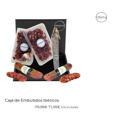
Pro
Oferta
En
Ofe
Caja de Embutidos Ibéricos
El
El
79,95
€
71,96
€
IVA incluido
precio
precio