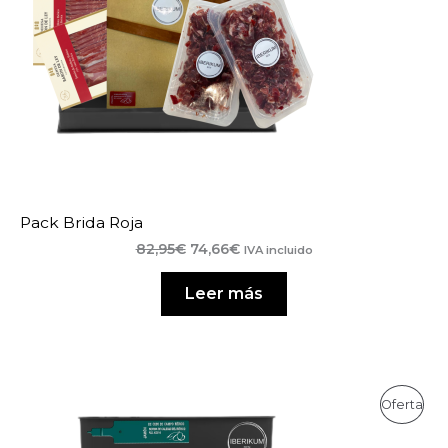
Pack Brida Roja
El
El
82,95
€
74,66
€
IVA incluido
precio
precio
original
actual
Leer más
era:
es:
82,95€.
74,66€.
Pro
Oferta
En