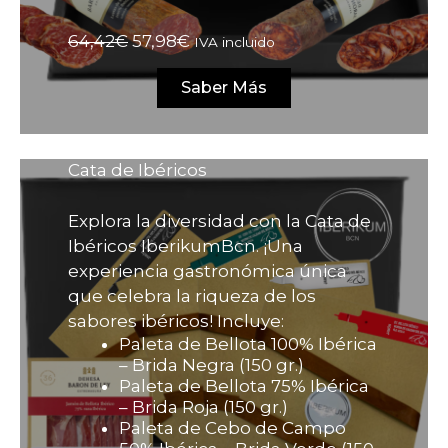
El
El
64,42
€
57,98
€
IVA incluido
precio
precio
original
actual
Saber Más
era:
es:
64,42€.
57,98€.
Cata de Ibéricos
Explora la diversidad con la Cata de
Ibéricos IberikumBcn. ¡Una
experiencia gastronómica única
que celebra la riqueza de los
sabores ibéricos! Incluye:
Paleta de Bellota 100% Ibérica
– Brida Negra (150 gr.)
Paleta de Bellota 75% Ibérica
– Brida Roja (150 gr.)
Paleta de Cebo de Campo