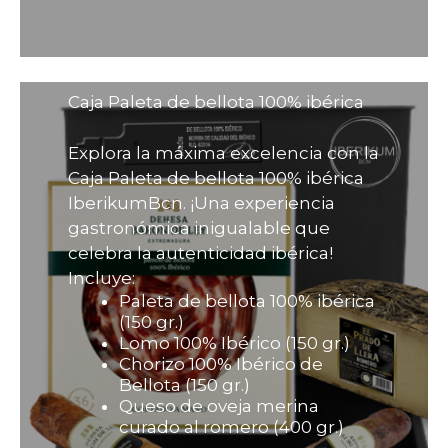
Caja Paleta de bellota 100% ibérica
Explora la máxima excelencia con la
Caja Paleta de bellota 100% ibérica
IberikumBcn. ¡Una experiencia
gastronómica inigualable que
celebra la autenticidad ibérica!
Incluye:
Paleta de bellota 100% ibérica
(150 gr.)
Lomo 100% Ibérico (150 gr.)
Chorizo 100% Ibérico de
Bellota (150 gr.)
Queso de oveja merina
curado al romero (400 gr.)