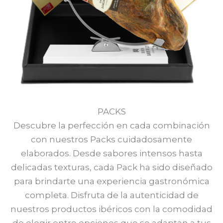
PACKS
Descubre la perfección en cada combinación
con nuestros Packs cuidadosamente
elaborados. Desde sabores intensos hasta
delicadas texturas, cada Pack ha sido diseñado
para brindarte una experiencia gastronómica
completa. Disfruta de la autenticidad de
nuestros productos ibéricos con la comodidad