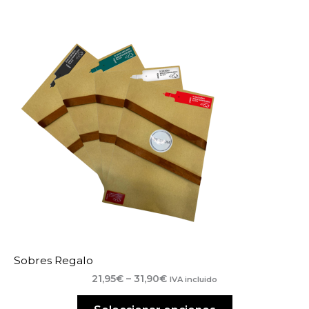
Sobres Regalo
Rango
21,95
€
–
31,90
€
IVA incluido
de
precios: