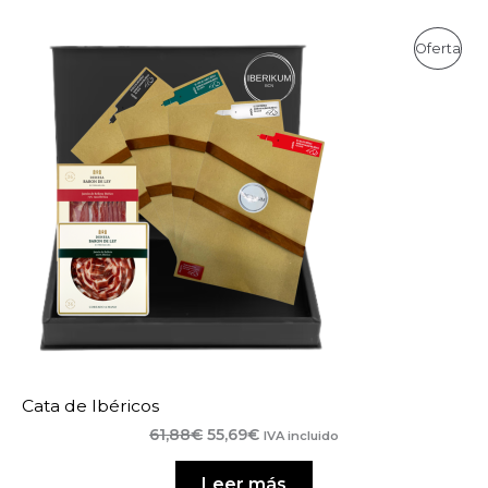
Pro
Oferta
En
Ofe
Cata de Ibéricos
El
El
61,88
€
55,69
€
IVA incluido
precio
precio
original
actual
Leer más