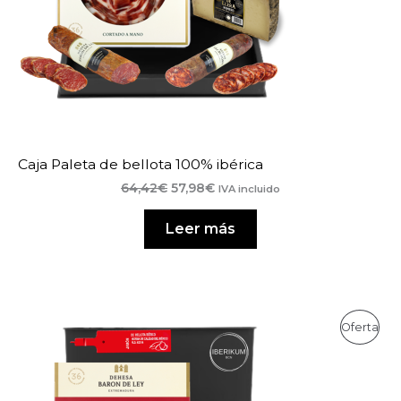
Caja Paleta de bellota 100% ibérica
El
El
64,42
€
57,98
€
IVA incluido
precio
precio
original
actual
Leer más
era:
es:
64,42€.
57,98€.
Pro
Oferta
En
Ofe