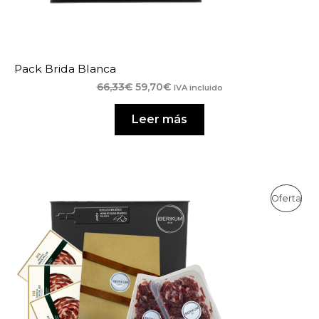
Pack Brida Blanca
El
El
66,33
€
59,70
€
IVA incluido
precio
precio
original
actual
Leer más
era:
es:
66,33€.
59,70€.
Pro
Oferta
En
Ofe