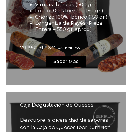
Virutas Ibéricas (500 gr.)
Lomo 100% Ibérico (150 gr.)
Chorizo 100% Ibérico (150 gr.)
Longaniza de Payés (Pieza
Entera – 550 gr. aprox.)
El
El
79,95
€
71,96
€
IVA incluido
precio
precio
original
actual
Saber Más
era:
es:
79,95€.
71,96€.
Caja Degustación de Quesos
Descubre la diversidad de sabores
con la Caja de Quesos IberikumBcn.