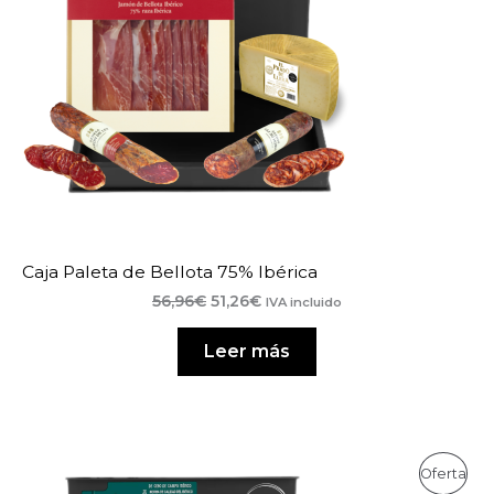
Caja Paleta de Bellota 75% Ibérica
El
El
56,96
€
51,26
€
IVA incluido
precio
precio
original
actual
Leer más
era:
es:
56,96€.
51,26€.
Pro
Oferta