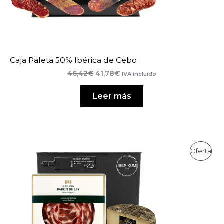
Caja Paleta 50% Ibérica de Cebo
El
El
46,42
€
41,78
€
IVA incluido
precio
precio
original
actual
Leer más
era:
es:
46,42€.
41,78€.
Pro
Oferta
En
Ofe