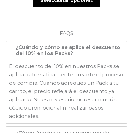
Seleccionar opciones
desde
21,95€
hasta
31,90€
FAQS
¿Cuándo y cómo se aplica el descuento
del 10% en los Packs?
El descuento del 10% en nuestros Packs se
aplica automáticamente durante el proceso
de compra. Cuando agregues un Pack a tu
carrito, el precio reflejará el descuento ya
aplicado. No es necesario ingresar ningún
código promocional ni realizar pasos
adicionales.
¿Cómo funcionan los sobres regalo