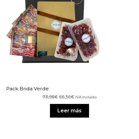
Ofe
Pack Brida Verde
El
El
73,95
€
66,56
€
IVA incluido
precio
precio
original
actual
Leer más
era:
es:
73,95€.
66,56€.