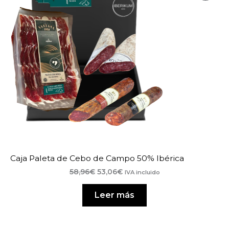
En
Ofe
Caja Paleta de Cebo de Campo 50% Ibérica
El
El
58,96
€
53,06
€
IVA incluido
precio
precio
original
actual
Leer más
era:
es:
58,96€.
53,06€.