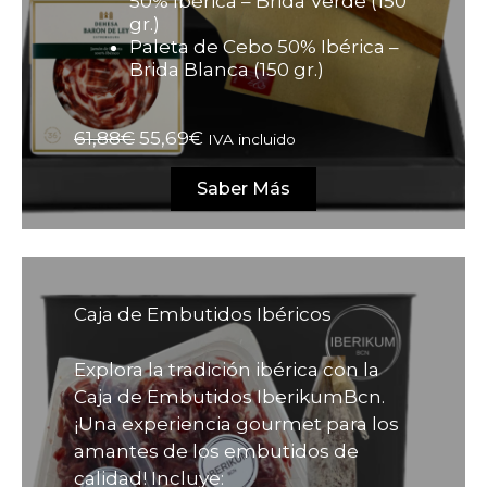
50% Ibérica – Brida Verde (150
gr.)
Paleta de Cebo 50% Ibérica –
Brida Blanca (150 gr.)
El
El
61,88
€
55,69
€
IVA incluido
precio
precio
original
actual
Saber Más
era:
es:
61,88€.
55,69€.
Caja de Embutidos Ibéricos
Explora la tradición ibérica con la
Caja de Embutidos IberikumBcn.
¡Una experiencia gourmet para los
amantes de los embutidos de
calidad! Incluye: