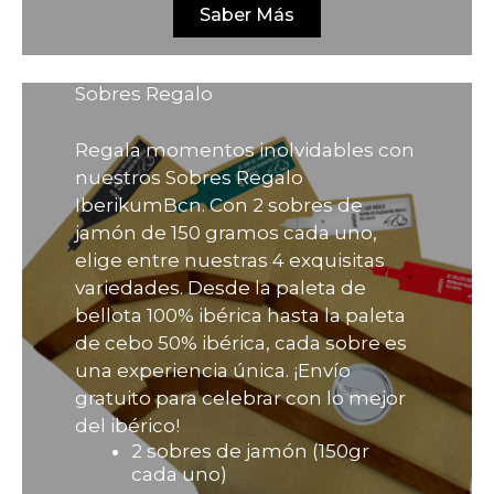
original
actual
Saber Más
era:
es:
136,38€.
122,74€.
Sobres Regalo
Regala momentos inolvidables con
nuestros Sobres Regalo
IberikumBcn. Con 2 sobres de
jamón de 150 gramos cada uno,
elige entre nuestras 4 exquisitas
variedades. Desde la paleta de
bellota 100% ibérica hasta la paleta
de cebo 50% ibérica, cada sobre es
una experiencia única. ¡Envío
gratuito para celebrar con lo mejor
del ibérico!
2 sobres de jamón (150gr
cada uno)