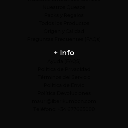
Nuestros Quesos
Packs y Regalos
Todos los Productos
Origen y Calidad
Preguntas Frecuentes (FAQs)
+ Info
Ayuda (FAQS)
Política de Privacidad
Términos del Servicio
Política de Envío
Política Devoluciones
mauri@iberikumbcn.com
Teléfono: +34 677665088