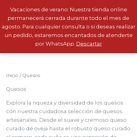
Vacaciones de verano: Nuestra tienda online
permanecerá cerrada durante todo el mes de
Ir
agosto. Para cualquier consulta o si deseas realizar
al
un pedido, estaremos encantados de atenderte
contenido
por WhatsApp.
Descartar
Inicio
/ Quesos
Quesos
Explora la riqueza y diversidad de los quesos
con nuestra cuidadosa selección de quesos
artesanales. Desde el suave y cremoso queso
curado de oveja hasta el robusto queso curado
al romero, cada cuña es una expresión de