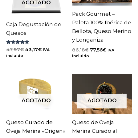
AGOTADO
Pack Gourmet –
Paleta 100% Ibérica de
Caja Degustación de
Bellota, Queso Merino
Quesos
y Longaniza
Valorado
El
El
El
El
47,97
€
43,17
€
86,18
€
77,56
€
IVA
IVA
con
precio
precio
precio
precio
incluido
incluido
5.00
original
actual
original
actual
de 5
era:
es:
era:
es:
47,97€.
43,17€.
86,18€.
77,56€.
AGOTADO
AGOTADO
Queso Curado de
Queso de Oveja
Oveja Merina «Origen»
Merina Curado al