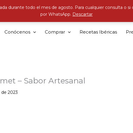
ada durante todo el mes de agosto. Para cualquier consulta o si
por WhatsApp.
Descartar
Conócenos
Comprar
Recetas Ibéricas
Pr
met – Sabor Artesanal
 de 2023