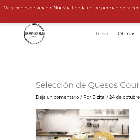
Vacaciones de verano: Nuestra tienda online permanecerá cerr
Ir
al
Inicio
Ofertas
contenido
Selección de Quesos Gour
Deja un comentario
/ Por
Bizital
/
24 de octubre