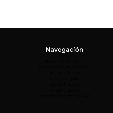
Navegación
Inicio
Nuestro Jamón Ibérico
Nuestros Embutidos Ibéricos
Nuestros Quesos
Packs y Regalos
Todos los Productos
Origen y Calidad
Preguntas Frecuentes (FAQs)