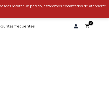
 deseas realizar un pedido, estaremos encantados de atenderte
eguntas frecuentes