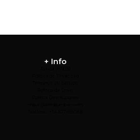
+ Info
Ayuda (FAQS)
Política de Privacidad
Términos del Servicio
Política de Envío
Política Devoluciones
mauri@iberikumbcn.com
Teléfono: +34 677665088