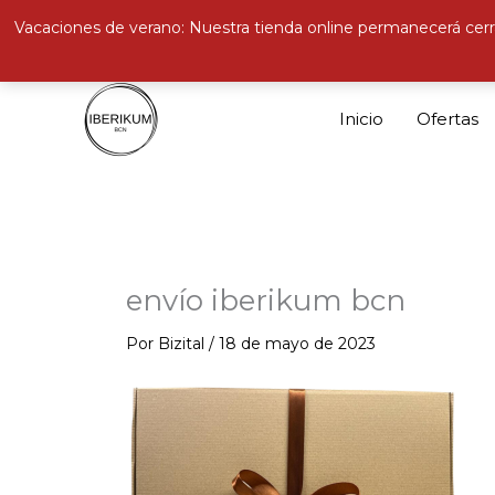
Vacaciones de verano: Nuestra tienda online permanecerá cerr
Ir
al
Inicio
Ofertas
contenido
envío iberikum bcn
Por
Bizital
/
18 de mayo de 2023