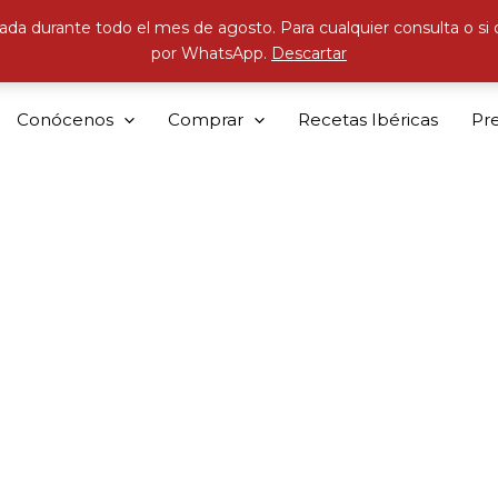
ada durante todo el mes de agosto. Para cualquier consulta o si
por WhatsApp.
Descartar
Conócenos
Comprar
Recetas Ibéricas
Pr