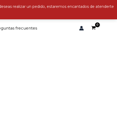
 deseas realizar un pedido, estaremos encantados de atenderte
eguntas frecuentes