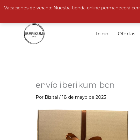
Vacaciones de verano: Nuestra tienda online permanecerá cerr
Ir
al
Inicio
Ofertas
contenido
envío iberikum bcn
Por
Bizital
/
18 de mayo de 2023