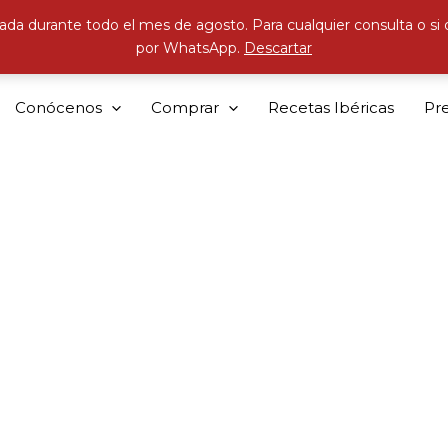
ada durante todo el mes de agosto. Para cualquier consulta o si
por WhatsApp.
Descartar
Conócenos
Comprar
Recetas Ibéricas
Pr