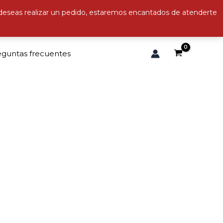
 deseas realizar un pedido, estaremos encantados de atenderte
eguntas frecuentes