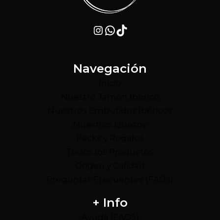
Instagram
WhatsApp
TikTok
Navegación
Inicio
Nuestro Jamón Ibérico
Nuestros Embutidos Ibéricos
Nuestros Quesos
Packs y Regalos
Todos los Productos
Origen y Calidad
Preguntas Frecuentes (FAQs)
+ Info
Ayuda (FAQS)