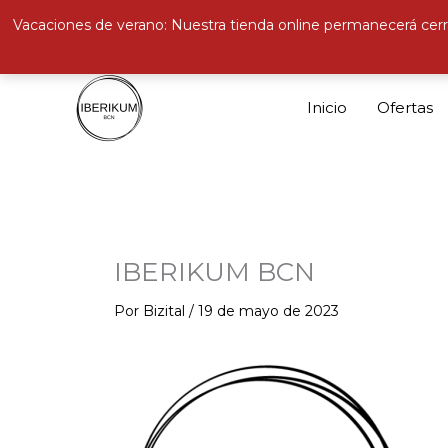
Vacaciones de verano: Nuestra tienda online permanecerá cerr
Ir
al
Inicio
Ofertas
contenido
IBERIKUM BCN
Por
Bizital
/
19 de mayo de 2023