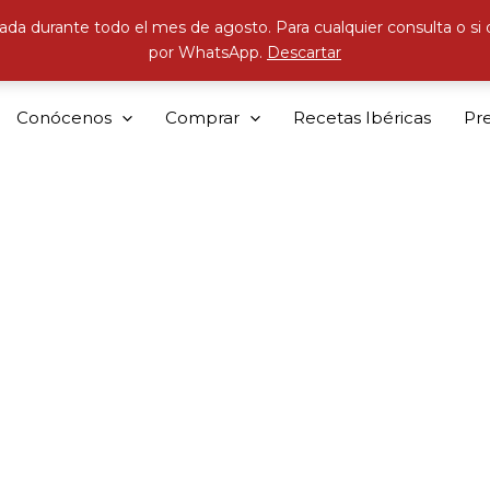
ada durante todo el mes de agosto. Para cualquier consulta o si
por WhatsApp.
Descartar
Conócenos
Comprar
Recetas Ibéricas
Pr