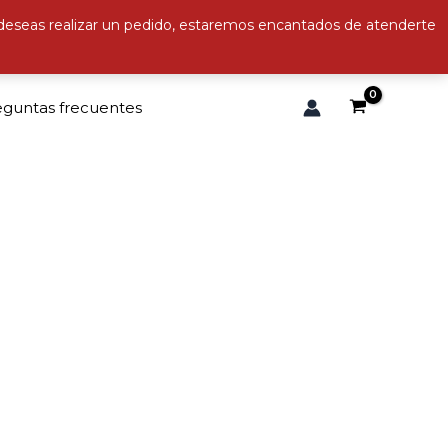
 deseas realizar un pedido, estaremos encantados de atenderte
eguntas frecuentes