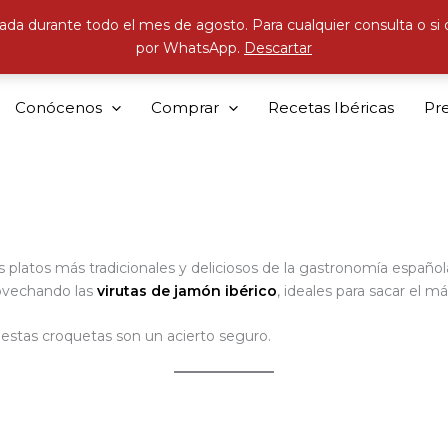
ada durante todo el mes de agosto. Para cualquier consulta o si
por WhatsApp.
Descartar
Conócenos
Comprar
Recetas Ibéricas
Pr
s platos más tradicionales y deliciosos de la gastronomía españ
rovechando las
virutas de jamón ibérico
, ideales para sacar el m
, estas croquetas son un acierto seguro.