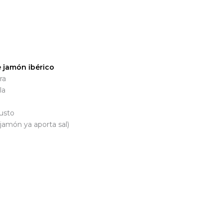
e jamón ibérico
ra
la
usto
 jamón ya aporta sal)