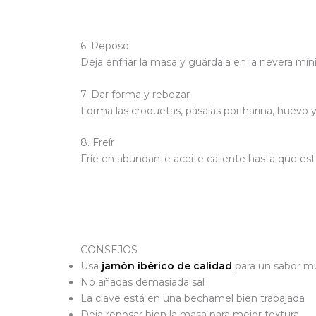
6. Reposo
Deja enfriar la masa y guárdala en la nevera mín
7. Dar forma y rebozar
Forma las croquetas, pásalas por harina, huevo y
8. Freír
Fríe en abundante aceite caliente hasta que est
CONSEJOS
Usa
jamón ibérico de calidad
para un sabor m
No añadas demasiada sal
La clave está en una bechamel bien trabajada
Deja reposar bien la masa para mejor textura