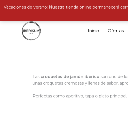
Vacaciones de verano: Nuestra tienda online permanecerá cerr
Ir
al
Inicio
Ofertas
contenido
Las
croquetas de jamón ibérico
son uno de lo
unas croquetas cremosas y llenas de sabor, ap
Perfectas como aperitivo, tapa o plato principal