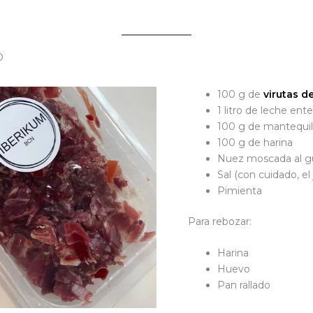
O
100 g de
virutas d
1 litro de leche ente
100 g de mantequil
100 g de harina
Nuez moscada al g
Sal (con cuidado, el
Pimienta
Para rebozar:
Harina
Huevo
Pan rallado