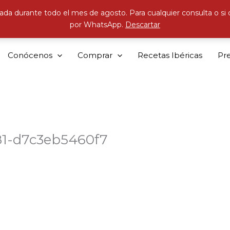
ada durante todo el mes de agosto. Para cualquier consulta o si
por WhatsApp.
Descartar
Conócenos
Comprar
Recetas Ibéricas
Pr
1-d7c3eb5460f7