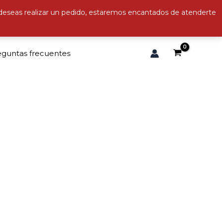
 deseas realizar un pedido, estaremos encantados de atenderte
eguntas frecuentes