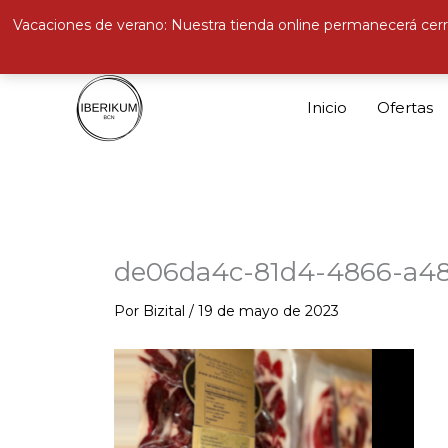
Vacaciones de verano: Nuestra tienda online permanecerá cerr
Ir
al
Inicio
Ofertas
contenido
de06da4c-81d4-4866-a48
Por
Bizital
/
19 de mayo de 2023