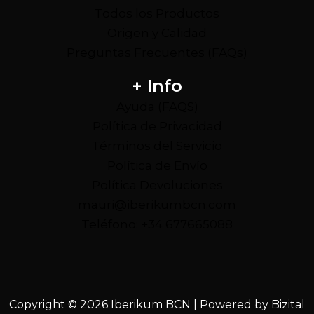
Todos los Productos
Origen y Calidad
Preguntas Frecuentes (FAQs)
+ Info
Ayuda (FAQS)
Política de Privacidad
Términos del Servicio
Política de Envío
Política Devoluciones
mauri@iberikumbcn.com
Teléfono: +34 677665088
Copyright © 2026 Iberikum BCN | Powered by
Bizital