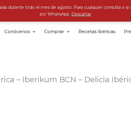
ada durante todo el mes de agosto. Para cualquier consulta o si
por WhatsApp.
Descartar
Conócenos
Comprar
Recetas Ibéricas
Pr
rica – Iberikum BCN – Delicia Ibéri