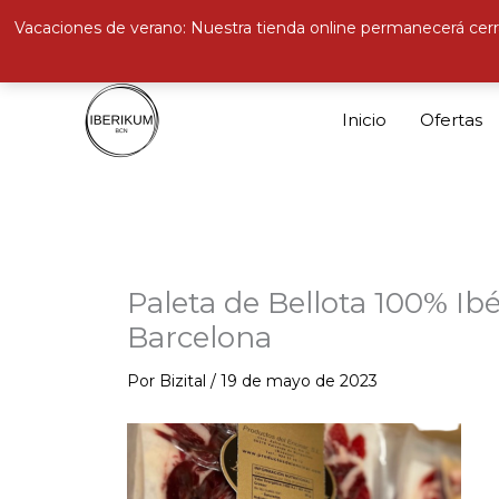
Vacaciones de verano: Nuestra tienda online permanecerá cerr
Ir
al
Inicio
Ofertas
contenido
Paleta de Bellota 100% Ibé
Barcelona
Por
Bizital
/
19 de mayo de 2023