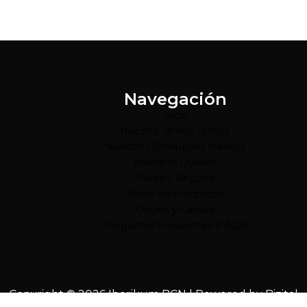
Navegación
Inicio
Nuestro Jamón Ibérico
Nuestros Embutidos Ibéricos
Nuestros Quesos
Packs y Regalos
Todos los Productos
Origen y Calidad
Preguntas Frecuentes (FAQs)
Copyright © 2026 Iberikum BCN | Powered by
Bizital