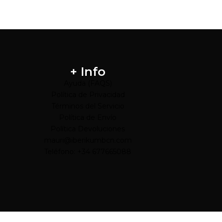
+ Info
Ayuda (FAQS)
Política de Privacidad
Términos del Servicio
Política de Envío
Política Devoluciones
mauri@iberikumbcn.com
Teléfono: +34 677665088