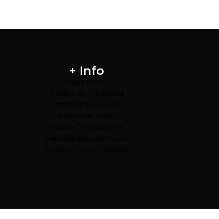
+ Info
Ayuda (FAQS)
Política de Privacidad
Términos del Servicio
Política de Envío
Política Devoluciones
mauri@iberikumbcn.com
Teléfono: +34 677665088