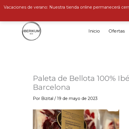
Vacaciones de verano: Nuestra tienda online permanecerá cerr
Ir
al
Inicio
Ofertas
contenido
Paleta de Bellota 100% Ibé
Barcelona
Por
Bizital
/
19 de mayo de 2023