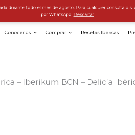
ada durante todo el mes de agosto. Para cualquier consulta o si
por WhatsApp.
Descartar
Conócenos
Comprar
Recetas Ibéricas
Pr
rica – Iberikum BCN – Delicia Ibéri