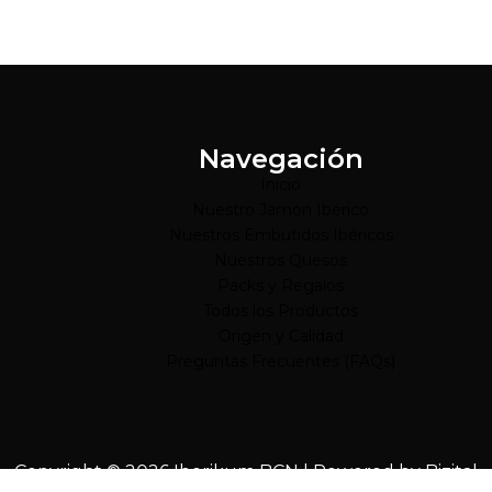
Navegación
Inicio
Nuestro Jamón Ibérico
Nuestros Embutidos Ibéricos
Nuestros Quesos
Packs y Regalos
Todos los Productos
Origen y Calidad
Preguntas Frecuentes (FAQs)
Copyright © 2026 Iberikum BCN | Powered by
Bizital