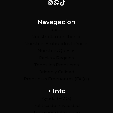
Instagram
WhatsApp
TikTok
Navegación
Inicio
Nuestro Jamón Ibérico
Nuestros Embutidos Ibéricos
Nuestros Quesos
Packs y Regalos
Todos los Productos
Origen y Calidad
Preguntas Frecuentes (FAQs)
+ Info
Ayuda (FAQS)
Política de Privacidad
Términos del Servicio