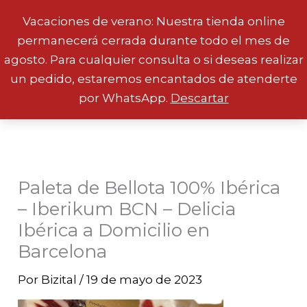
Vacaciones de verano: Nuestra tienda online
permanecerá cerrada durante todo el mes de
Ir
agosto. Para cualquier consulta o si deseas realizar
al
un pedido, estaremos encantados de atenderte
contenido
por WhatsApp.
Descartar
Paleta de Bellota 100% Ibérica
– Iberikum BCN – Delicia
Ibérica a Domicilio en
Barcelona
Por
Bizital
/
19 de mayo de 2023