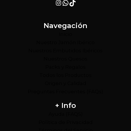
Instagram
WhatsApp
TikTok
Navegación
Inicio
Nuestro Jamón Ibérico
Nuestros Embutidos Ibéricos
Nuestros Quesos
Packs y Regalos
Todos los Productos
Origen y Calidad
Preguntas Frecuentes (FAQs)
+ Info
Ayuda (FAQS)
Política de Privacidad
Términos del Servicio