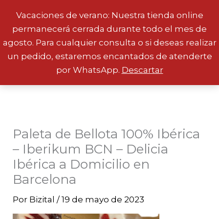
Vacaciones de verano: Nuestra tienda online
permanecerá cerrada durante todo el mes de
Ir
agosto. Para cualquier consulta o si deseas realizar
al
un pedido, estaremos encantados de atenderte
contenido
por WhatsApp.
Descartar
Paleta de Bellota 100% Ibérica
– Iberikum BCN – Delicia
Ibérica a Domicilio en
Barcelona
Por
Bizital
/
19 de mayo de 2023