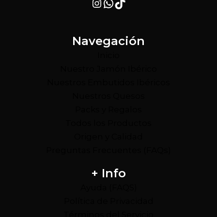
Instagram
WhatsApp
TikTok
Navegación
Inicio
Nuestro Jamón Ibérico
Nuestros Embutidos Ibéricos
Nuestros Quesos
Packs y Regalos
Todos los Productos
Origen y Calidad
Preguntas Frecuentes (FAQs)
+ Info
Ayuda (FAQS)
Política de Privacidad
Términos del Servicio