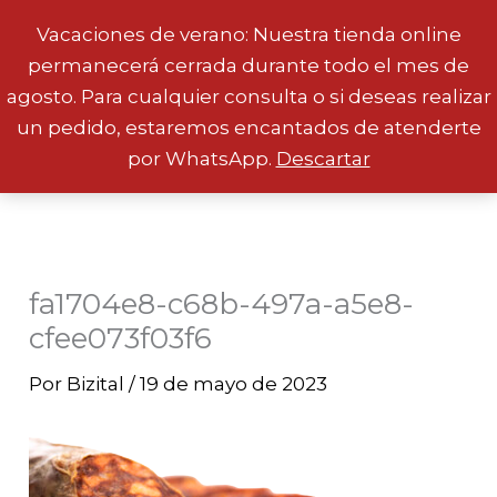
Vacaciones de verano: Nuestra tienda online
permanecerá cerrada durante todo el mes de
Ir
agosto. Para cualquier consulta o si deseas realizar
al
un pedido, estaremos encantados de atenderte
contenido
por WhatsApp.
Descartar
fa1704e8-c68b-497a-a5e8-
cfee073f03f6
Por
Bizital
/
19 de mayo de 2023