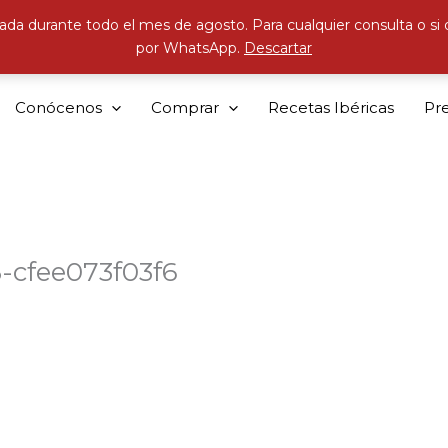
ada durante todo el mes de agosto. Para cualquier consulta o si
por WhatsApp.
Descartar
Conócenos
Comprar
Recetas Ibéricas
Pr
-cfee073f03f6