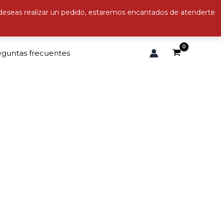
 deseas realizar un pedido, estaremos encantados de atenderte
eguntas frecuentes