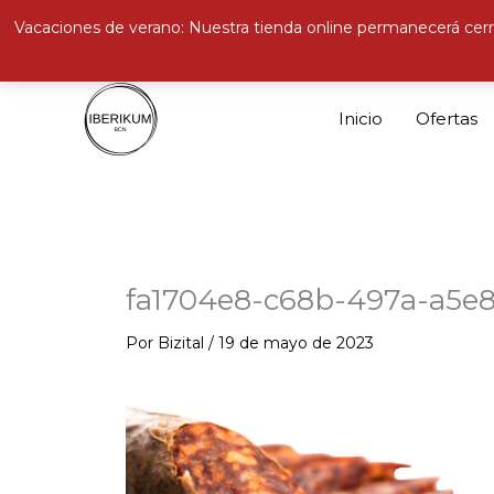
Vacaciones de verano: Nuestra tienda online permanecerá cerr
Ir
al
Inicio
Ofertas
contenido
fa1704e8-c68b-497a-a5e8
Por
Bizital
/
19 de mayo de 2023