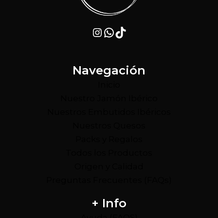
Instagram
WhatsApp
TikTok
Navegación
Inicio
Nuestro Jamón Ibérico
Nuestros Embutidos Ibéricos
Nuestros Quesos
Packs y Regalos
Todos los Productos
Origen y Calidad
Preguntas Frecuentes (FAQs)
+ Info
Ayuda (FAQS)