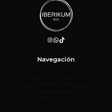
Instagram
WhatsApp
TikTok
Navegación
Inicio
Nuestro Jamón Ibérico
Nuestros Embutidos Ibéricos
Nuestros Quesos
Packs y Regalos
Todos los Productos
Origen y Calidad