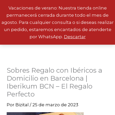
Vacaciones de verano: Nuestra tienda online
permanecerá cerrada durante todo el mes de
Ir
agosto. Para cualquier consulta o si deseas realizar
al
un pedido, estaremos encantados de atenderte
contenido
por WhatsApp.
Descartar
Sobres Regalo con Ibéricos a
Domicilio en Barcelona |
Iberikum BCN – El Regalo
Perfecto
Por
Bizital
/
25 de marzo de 2023