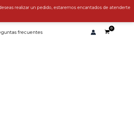
 deseas realizar un pedido, estaremos encantados de atenderte
eguntas frecuentes