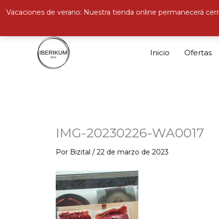
Vacaciones de verano: Nuestra tienda online permanecerá cerr
Ir
al
Inicio
Ofertas
contenido
IMG-20230226-WA0017
Por
Bizital
/
22 de marzo de 2023