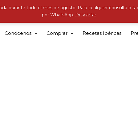
ada durante todo el mes de agosto. Para cualquier consulta o si
por WhatsApp.
Descartar
Conócenos
Comprar
Recetas Ibéricas
Pr