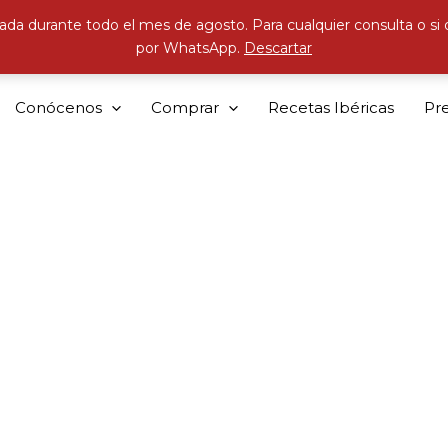
ada durante todo el mes de agosto. Para cualquier consulta o si
por WhatsApp.
Descartar
Conócenos
Comprar
Recetas Ibéricas
Pr