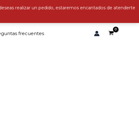
 deseas realizar un pedido, estaremos encantados de atenderte
eguntas frecuentes