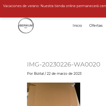
Vacaciones de verano: Nuestra tienda online permanecerá cerr
Ir
al
Inicio
Ofertas
contenido
IMG-20230226-WA0020
Por
Bizital
/
22 de marzo de 2023