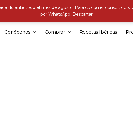
ada durante todo el mes de agosto. Para cualquier consulta o si
por WhatsApp.
Descartar
Conócenos
Comprar
Recetas Ibéricas
Pr