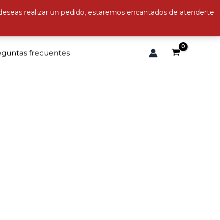
 deseas realizar un pedido, estaremos encantados de atenderte
eguntas frecuentes