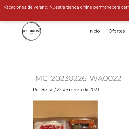
Vacaciones de verano: Nuestra tienda online permanecerá cerr
Ir
al
Inicio
Ofertas
contenido
IMG-20230226-WA0022
Por
Bizital
/
22 de marzo de 2023