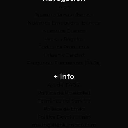
Inicio
Nuestro Jamón Ibérico
Nuestros Embutidos Ibéricos
Nuestros Quesos
Packs y Regalos
Todos los Productos
Origen y Calidad
Preguntas Frecuentes (FAQs)
+ Info
Ayuda (FAQS)
Política de Privacidad
Términos del Servicio
Política de Envío
Política Devoluciones
mauri@iberikumbcn.com