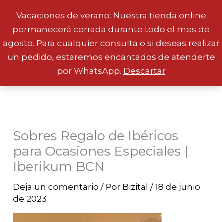
Vacaciones de verano: Nuestra tienda online
permanecerá cerrada durante todo el mes de
Ir
agosto. Para cualquier consulta o si deseas realizar
al
un pedido, estaremos encantados de atenderte
contenido
por WhatsApp.
Descartar
Sobres Regalo de Ibéricos
para Ocasiones Especiales |
Iberikum BCN
Deja un comentario
/ Por
Bizital
/
18 de junio
de 2023