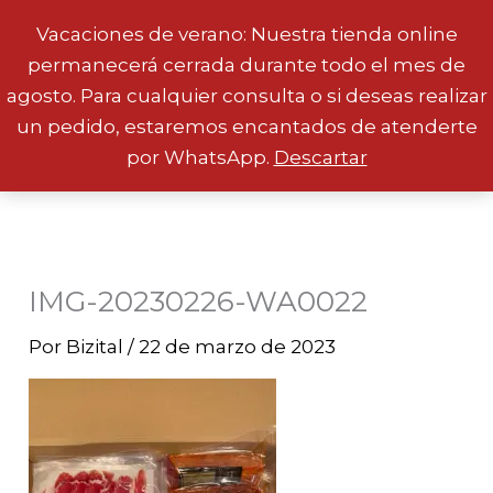
Vacaciones de verano: Nuestra tienda online
permanecerá cerrada durante todo el mes de
Ir
agosto. Para cualquier consulta o si deseas realizar
al
un pedido, estaremos encantados de atenderte
contenido
por WhatsApp.
Descartar
IMG-20230226-WA0022
Por
Bizital
/
22 de marzo de 2023