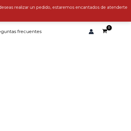
 deseas realizar un pedido, estaremos encantados de atenderte
eguntas frecuentes