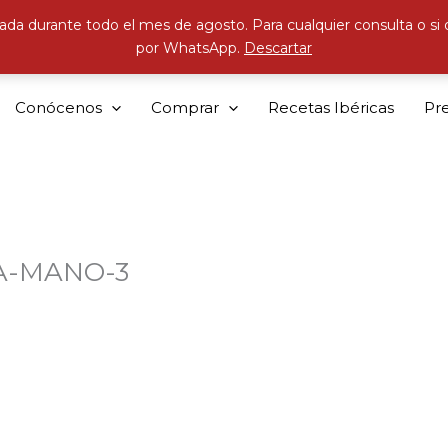
ada durante todo el mes de agosto. Para cualquier consulta o si
por WhatsApp.
Descartar
Conócenos
Comprar
Recetas Ibéricas
Pr
A-MANO-3