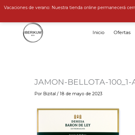
Vacaciones de verano: Nuestra tienda online permanecerá cerr
Ir
al
Inicio
Ofertas
contenido
JAMON-BELLOTA-100_1-
Por
Bizital
/
18 de mayo de 2023