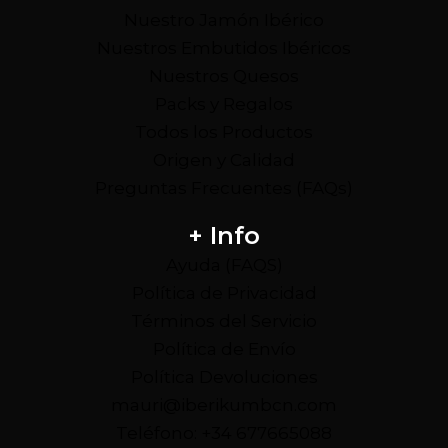
Nuestro Jamón Ibérico
Nuestros Embutidos Ibéricos
Nuestros Quesos
Packs y Regalos
Todos los Productos
Origen y Calidad
Preguntas Frecuentes (FAQs)
+ Info
Ayuda (FAQS)
Política de Privacidad
Términos del Servicio
Política de Envío
Política Devoluciones
mauri@iberikumbcn.com
Teléfono: +34 677665088