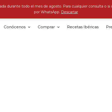
ada durante todo el mes de agosto. Para cualquier consulta o si
por WhatsApp.
Descartar
Conócenos
Comprar
Recetas Ibéricas
Pr