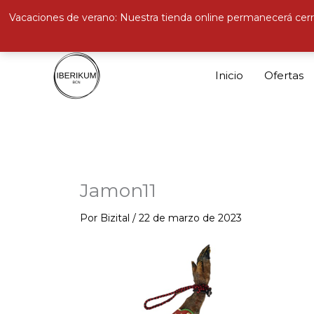
Vacaciones de verano: Nuestra tienda online permanecerá cerr
Ir
al
Inicio
Ofertas
contenido
Jamon11
Por
Bizital
/
22 de marzo de 2023