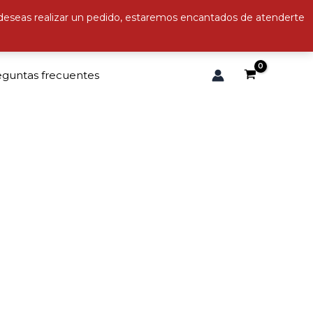
 deseas realizar un pedido, estaremos encantados de atenderte
eguntas frecuentes