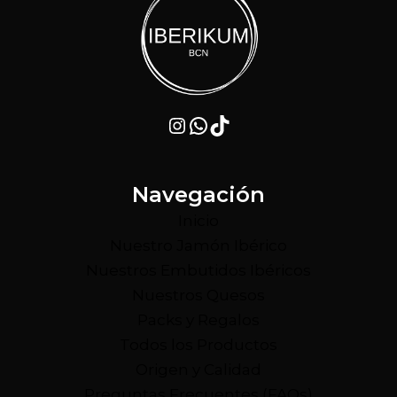
Instagram
WhatsApp
TikTok
Navegación
Inicio
Nuestro Jamón Ibérico
Nuestros Embutidos Ibéricos
Nuestros Quesos
Packs y Regalos
Todos los Productos
Origen y Calidad
Preguntas Frecuentes (FAQs)