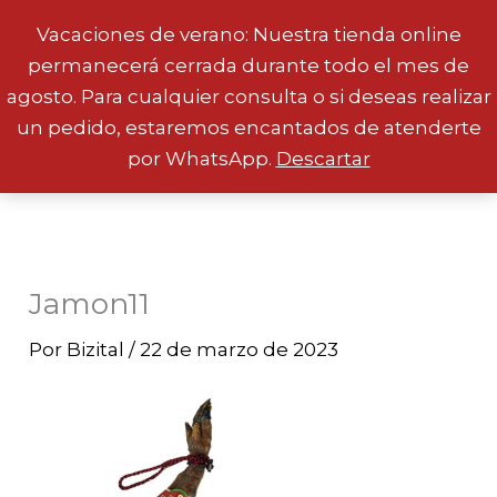
Vacaciones de verano: Nuestra tienda online
permanecerá cerrada durante todo el mes de
Ir
agosto. Para cualquier consulta o si deseas realizar
al
un pedido, estaremos encantados de atenderte
contenido
por WhatsApp.
Descartar
Jamon11
Por
Bizital
/
22 de marzo de 2023