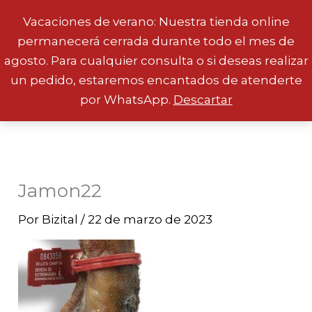
Vacaciones de verano: Nuestra tienda online
permanecerá cerrada durante todo el mes de
Ir
agosto. Para cualquier consulta o si deseas realizar
al
un pedido, estaremos encantados de atenderte
contenido
por WhatsApp.
Descartar
Jamon22
Por
Bizital
/
22 de marzo de 2023