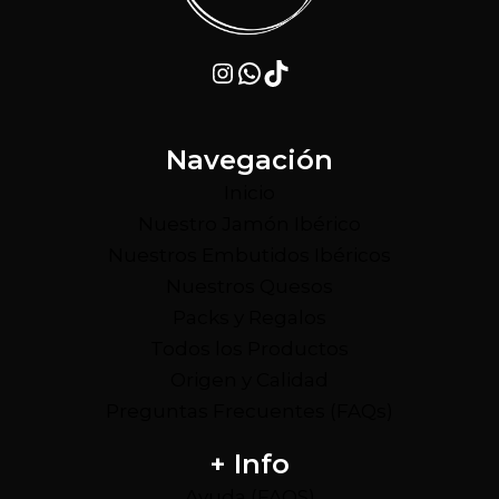
Instagram
WhatsApp
TikTok
Navegación
Inicio
Nuestro Jamón Ibérico
Nuestros Embutidos Ibéricos
Nuestros Quesos
Packs y Regalos
Todos los Productos
Origen y Calidad
Preguntas Frecuentes (FAQs)
+ Info
Ayuda (FAQS)