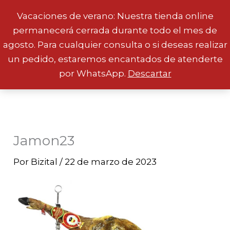
Vacaciones de verano: Nuestra tienda online
permanecerá cerrada durante todo el mes de
Ir
agosto. Para cualquier consulta o si deseas realizar
al
un pedido, estaremos encantados de atenderte
contenido
por WhatsApp.
Descartar
Jamon23
Por
Bizital
/
22 de marzo de 2023