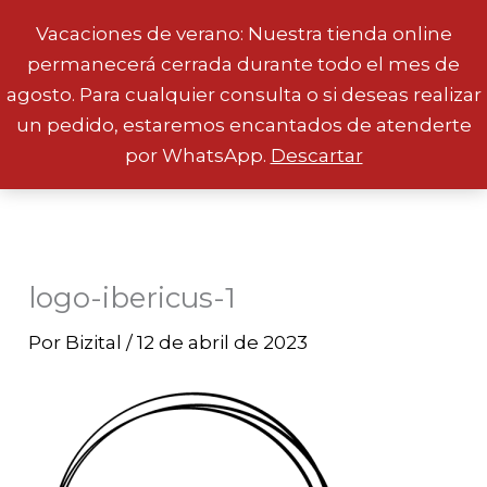
Vacaciones de verano: Nuestra tienda online
permanecerá cerrada durante todo el mes de
Ir
agosto. Para cualquier consulta o si deseas realizar
al
un pedido, estaremos encantados de atenderte
contenido
por WhatsApp.
Descartar
logo-ibericus-1
Por
Bizital
/
12 de abril de 2023