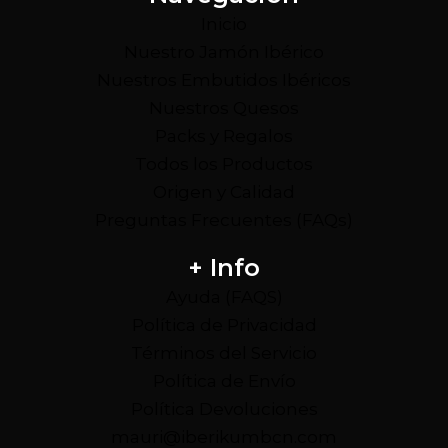
Inicio
Nuestro Jamón Ibérico
Nuestros Embutidos Ibéricos
Nuestros Quesos
Packs y Regalos
Todos los Productos
Origen y Calidad
Preguntas Frecuentes (FAQs)
+ Info
Ayuda (FAQS)
Política de Privacidad
Términos del Servicio
Política de Envío
Política Devoluciones
mauri@iberikumbcn.com