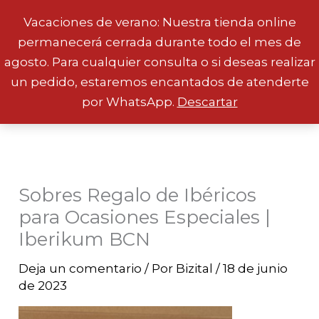
Vacaciones de verano: Nuestra tienda online
permanecerá cerrada durante todo el mes de
Ir
agosto. Para cualquier consulta o si deseas realizar
al
un pedido, estaremos encantados de atenderte
contenido
por WhatsApp.
Descartar
Sobres Regalo de Ibéricos
para Ocasiones Especiales |
Iberikum BCN
Deja un comentario
/ Por
Bizital
/
18 de junio
de 2023