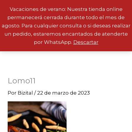
Vacaciones de verano: Nuestra tienda online
permanecerá cerrada durante todo el mes de
Ir
agosto. Para cualquier consulta o si deseas realizar
al
un pedido, estaremos encantados de atenderte
contenido
por WhatsApp.
Descartar
Lomo11
Por
Bizital
/
22 de marzo de 2023