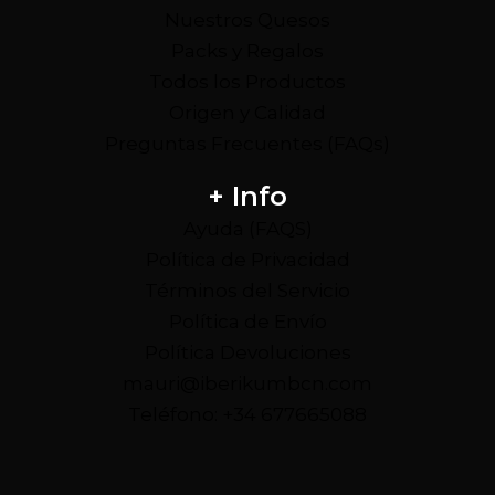
Nuestros Quesos
Packs y Regalos
Todos los Productos
Origen y Calidad
Preguntas Frecuentes (FAQs)
+ Info
Ayuda (FAQS)
Política de Privacidad
Términos del Servicio
Política de Envío
Política Devoluciones
mauri@iberikumbcn.com
Teléfono: +34 677665088