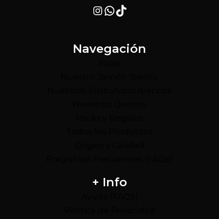
Instagram
WhatsApp
TikTok
Navegación
Inicio
Nuestro Jamón Ibérico
Nuestros Embutidos Ibéricos
Nuestros Quesos
Packs y Regalos
Todos los Productos
Origen y Calidad
Preguntas Frecuentes (FAQs)
+ Info
Ayuda (FAQS)
Política de Privacidad