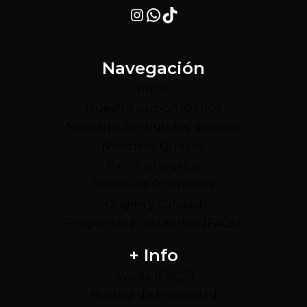
Instagram
WhatsApp
TikTok
Navegación
Inicio
Nuestro Jamón Ibérico
Nuestros Embutidos Ibéricos
Nuestros Quesos
Packs y Regalos
Todos los Productos
Origen y Calidad
Preguntas Frecuentes (FAQs)
+ Info
Ayuda (FAQS)
Política de Privacidad