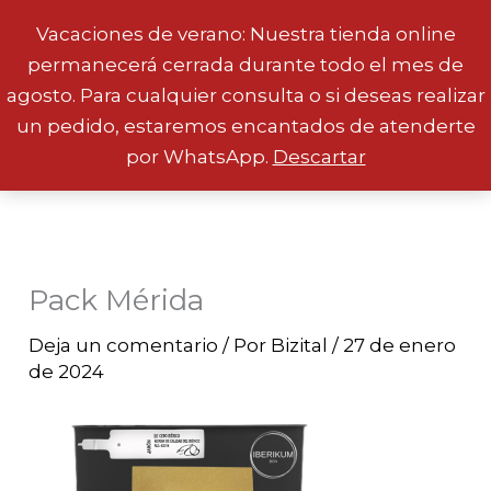
Vacaciones de verano: Nuestra tienda online
permanecerá cerrada durante todo el mes de
Ir
agosto. Para cualquier consulta o si deseas realizar
al
un pedido, estaremos encantados de atenderte
contenido
por WhatsApp.
Descartar
Pack Mérida
Deja un comentario
/ Por
Bizital
/
27 de enero
de 2024