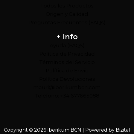
Todos los Productos
Origen y Calidad
Preguntas Frecuentes (FAQs)
+ Info
Ayuda (FAQS)
Política de Privacidad
Términos del Servicio
Política de Envío
Política Devoluciones
mauri@iberikumbcn.com
Teléfono: +34 677665088
Copyright © 2026 Iberikum BCN | Powered by
Bizital