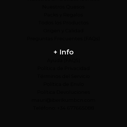
Nuestros Quesos
Packs y Regalos
Todos los Productos
Origen y Calidad
Preguntas Frecuentes (FAQs)
+ Info
Ayuda (FAQS)
Política de Privacidad
Términos del Servicio
Política de Envío
Política Devoluciones
mauri@iberikumbcn.com
Teléfono: +34 677665088