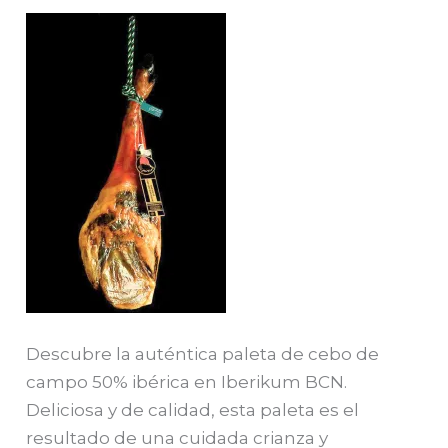
Descubre la auténtica paleta de cebo de
campo 50% ibérica en Iberikum BCN.
Deliciosa y de calidad, esta paleta es el
resultado de una cuidada crianza y