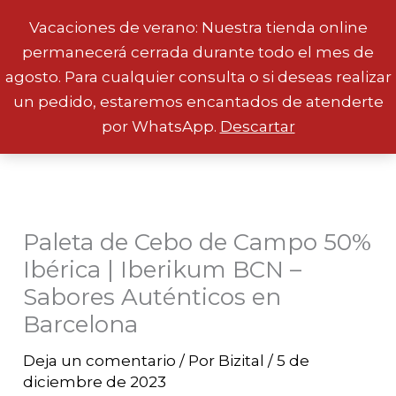
Vacaciones de verano: Nuestra tienda online
permanecerá cerrada durante todo el mes de
Ir
agosto. Para cualquier consulta o si deseas realizar
al
un pedido, estaremos encantados de atenderte
contenido
por WhatsApp.
Descartar
Paleta de Cebo de Campo 50%
Ibérica | Iberikum BCN –
Sabores Auténticos en
Barcelona
Deja un comentario
/ Por
Bizital
/
5 de
diciembre de 2023