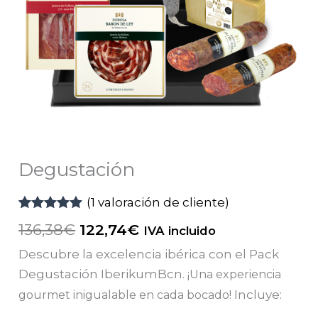
Degustación
(
1
valoración de cliente)
Valorado
1
El
El
136,38
€
122,74
€
IVA incluido
con
5.00
de
5 en base a
precio
precio
Descubre la excelencia ibérica con el Pack
valoración
original
actual
de un cliente
Degustación IberikumBcn.
¡Una experiencia
era:
es:
Incluye:
gourmet inigualable en cada bocado!
136,38€.
122,74€.