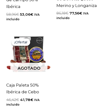
Merino y Longaniza
Ibérica
El
El
86,18
€
77,56
€
IVA
El
El
58,96
€
53,06
€
IVA
precio
precio
incluido
precio
precio
incluido
original
actual
original
actual
era:
es:
era:
es:
86,18€.
77,56€.
58,96€.
53,06€.
¡Oferta!
¡Oferta!
AGOTADO
Caja Paleta 50%
Ibérica de Cebo
El
El
46,42
€
41,78
€
IVA
precio
precio
incluido