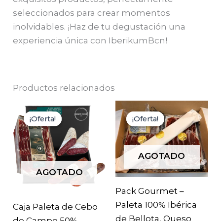
seleccionados para crear momentos
inolvidables. ¡Haz de tu degustación una
experiencia única con IberikumBcn!
Productos relacionados
¡Oferta!
¡Oferta!
¡Oferta!
¡Oferta!
AGOTADO
AGOTADO
Pack Gourmet –
Paleta 100% Ibérica
Caja Paleta de Cebo
de Bellota, Queso
de Campo 50%