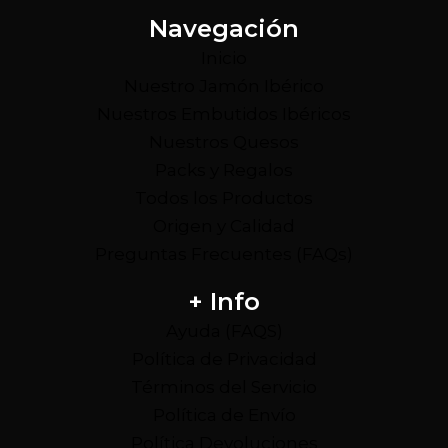
Navegación
Inicio
Nuestro Jamón Ibérico
Nuestros Embutidos Ibéricos
Nuestros Quesos
Packs y Regalos
Todos los Productos
Origen y Calidad
Preguntas Frecuentes (FAQs)
+ Info
Ayuda (FAQS)
Política de Privacidad
Términos del Servicio
Política de Envío
Política Devoluciones