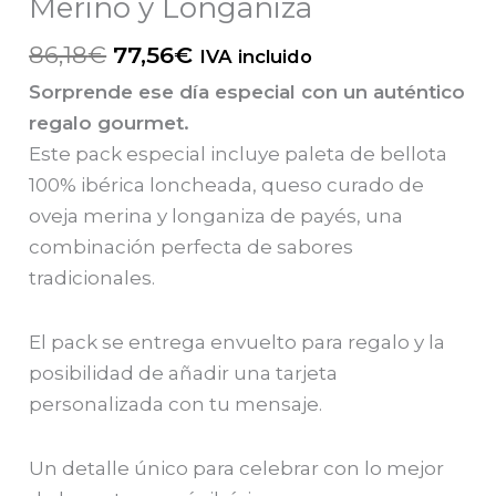
Merino y Longaniza
El
El
86,18
€
77,56
€
IVA incluido
precio
precio
Sorprende ese día especial con un auténtico
original
actual
regalo gourmet.
era:
es:
Este pack especial incluye paleta de bellota
86,18€.
77,56€.
100% ibérica loncheada, queso curado de
oveja merina y longaniza de payés, una
combinación perfecta de sabores
tradicionales.
El pack se entrega envuelto para regalo y la
posibilidad de añadir una tarjeta
personalizada con tu mensaje.
Un detalle único para celebrar con lo mejor