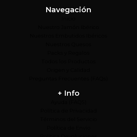
Navegación
Inicio
Nuestro Jamón Ibérico
Nuestros Embutidos Ibéricos
Nuestros Quesos
Packs y Regalos
Todos los Productos
Origen y Calidad
Preguntas Frecuentes (FAQs)
+ Info
Ayuda (FAQS)
Política de Privacidad
Términos del Servicio
Política de Envío
Política Devoluciones