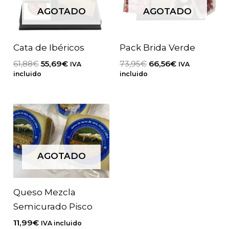
AGOTADO
AGOTADO
Cata de Ibéricos
Pack Brida Verde
El
El
El
El
61,88
€
55,69
€
73,95
€
66,56
€
IVA
IVA
precio
precio
precio
precio
incluido
incluido
original
actual
original
actual
era:
es:
era:
es:
61,88€.
55,69€.
73,95€.
66,56€.
AGOTADO
Queso Mezcla
Semicurado Pisco
11,99
€
IVA incluido