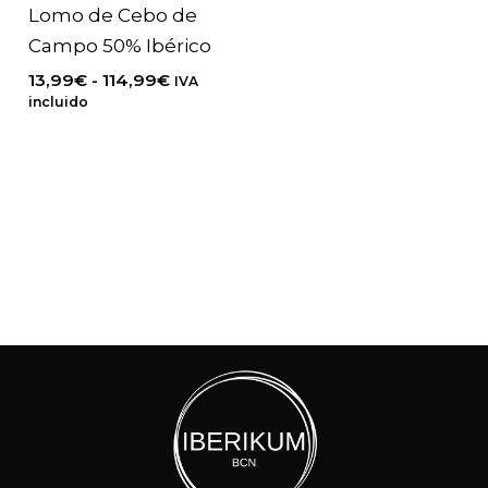
Lomo de Cebo de
Campo 50% Ibérico
Rango
13,99
€
-
114,99
€
IVA
de
incluido
precios:
desde
13,99€
hasta
114,99€