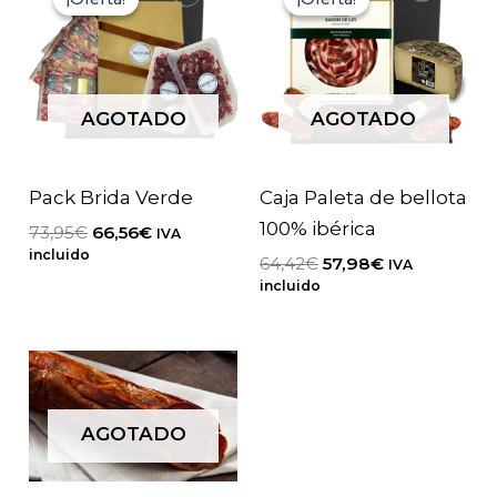
AGOTADO
AGOTADO
Pack Brida Verde
Caja Paleta de bellota
100% ibérica
El
El
73,95
€
66,56
€
IVA
precio
precio
incluido
El
El
64,42
€
57,98
€
IVA
original
actual
precio
precio
incluido
era:
es:
original
actual
73,95€.
66,56€.
era:
es:
64,42€.
57,98€.
AGOTADO