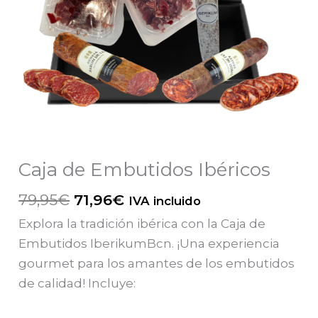
Caja de Embutidos Ibéricos
El
El
79,95
€
71,96
€
IVA incluido
precio
precio
Explora la tradición ibérica con la Caja de
original
actual
Embutidos IberikumBcn. ¡Una experiencia
era:
es:
gourmet para los amantes de los embutidos
79,95€.
71,96€.
de calidad! Incluye: