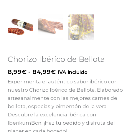
Chorizo Ibérico de Bellota
Rango
8,99
€
-
84,99
€
IVA incluido
de
Experimenta el auténtico sabor ibérico con
precios:
nuestro Chorizo Ibérico de Bellota. Elaborado
desde
artesanalmente con las mejores carnes de
8,99€
bellota, especias y pimentón de la vera.
hasta
Descubre la excelencia ibérica con
84,99€
IberikumBcn. ¡Haz tu pedido y disfruta del
placer en cada bocado!