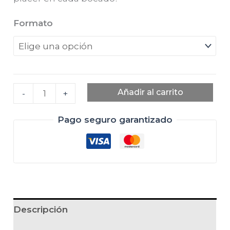
Formato
Chorizo
Añadir al carrito
-
+
Ibérico
de
Pago seguro garantizado
Bellota
cantidad
Descripción