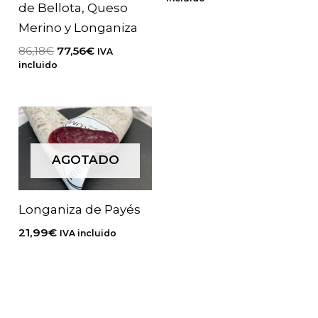
de Bellota, Queso
precios:
desde
Merino y Longaniza
13,99€
El
El
86,18
€
77,56
€
hasta
IVA
precio
precio
114,99€
incluido
original
actual
era:
es:
86,18€.
77,56€.
AGOTADO
Longaniza de Payés
21,99
€
IVA incluido