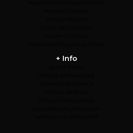
Nuestros Embutidos Ibéricos
Nuestros Quesos
Packs y Regalos
Todos los Productos
Origen y Calidad
Preguntas Frecuentes (FAQs)
+ Info
Ayuda (FAQS)
Política de Privacidad
Términos del Servicio
Política de Envío
Política Devoluciones
mauri@iberikumbcn.com
Teléfono: +34 677665088