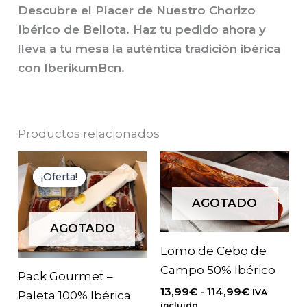
Descubre el Placer de Nuestro Chorizo
Ibérico de Bellota. Haz tu pedido ahora y
lleva a tu mesa la auténtica tradición ibérica
con IberikumBcn.
Productos relacionados
¡Oferta!
¡Oferta!
AGOTADO
AGOTADO
Lomo de Cebo de
Campo 50% Ibérico
Pack Gourmet –
Rango
13,99
€
-
114,99
€
IVA
Paleta 100% Ibérica
de
incluido