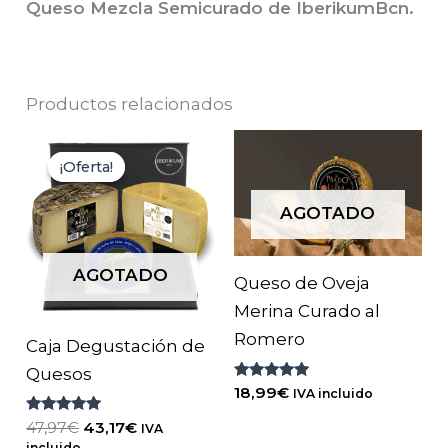
Queso Mezcla Semicurado de IberikumBcn.
Productos relacionados
¡Oferta!
¡Oferta!
AGOTADO
AGOTADO
Queso de Oveja
Merina Curado al
Romero
Caja Degustación de
Quesos
Valorado
18,99
€
IVA incluido
con
5.00
Valorado
El
El
47,97
€
43,17
€
IVA
de 5
con
precio
precio
incluido