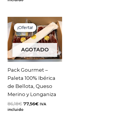
5.00
original
actual
de 5
era:
es:
47,97€.
43,17€.
¡Oferta!
¡Oferta!
AGOTADO
Pack Gourmet –
Paleta 100% Ibérica
de Bellota, Queso
Merino y Longaniza
El
El
86,18
€
77,56
€
IVA
precio
precio
incluido
original
actual
era:
es:
86,18€.
77,56€.