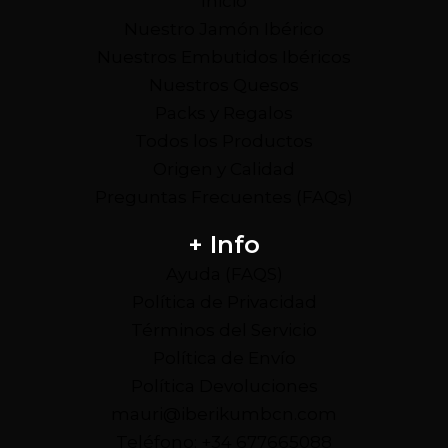
Inicio
Nuestro Jamón Ibérico
Nuestros Embutidos Ibéricos
Nuestros Quesos
Packs y Regalos
Todos los Productos
Origen y Calidad
Preguntas Frecuentes (FAQs)
+ Info
Ayuda (FAQS)
Política de Privacidad
Términos del Servicio
Política de Envío
Política Devoluciones
mauri@iberikumbcn.com
Teléfono: +34 677665088